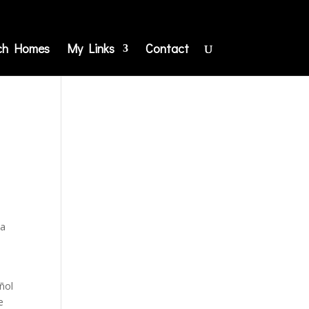
ch Homes
My Links
Contact
la
ñol
e