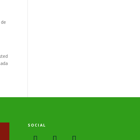
 de
sted
mada
SOCIAL