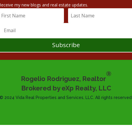
Receive my new blogs and real estate updates.
Subscribe
®
Rogelio Rodriguez, Realtor
Brokered by eXp Realty, LLC
© 2024 Vida Real Properties and Services, LLC. All rights reserved