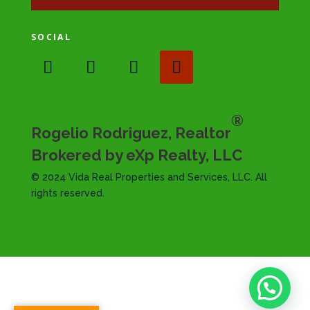
SOCIAL
®
Rogelio Rodriguez, Realtor
Brokered by eXp Realty, LLC
© 2024 Vida Real Properties and Services, LLC. All
rights reserved.