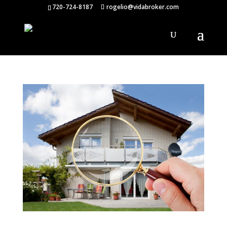
720-724-8187
rogelio@vidabroker.com